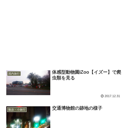
体感型動物園iZoo【イズー】で爬
国内旅行
虫類を見る
2017.12.31
交通博物館の跡地の様子
散歩・小旅行