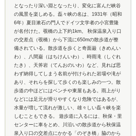
となったり深い淵となったり、変化に富んだ峡谷
の風景を楽しめる。磊々峡の名は、1931年（昭和
6年）夏目漱石の門人でドイツ文学者の小宮豊隆
が名付けた。覗橋の上下約1km。 秋保温泉入り口
の交差点（覗橋）から下流に650mの散歩道が整
備されている。散歩道を歩くと奇面巌（きめんい
わ）、八間巌（はちけんいわ）、時雨滝（しぐれ
たき）、天斧岩（てんおのいわ）など、見れば思
わず納得してしまう名前が付けられた岩場や滝が
あり、それらを探して歩くのも楽しみの一つ。散
歩道の中ほどにはベンチや東屋もある。雨上がり
などには足元が滑りやすくなり危険ではあるが、
水量が増して流れが激しい、雄々しい磊々峡を楽
しむこともできる。 遊歩道に入るには、秋保・里
センターに車をとめ、川沿いの散歩道から秋保温
泉入り口の交差点にかかる「のぞき橋」脇のから