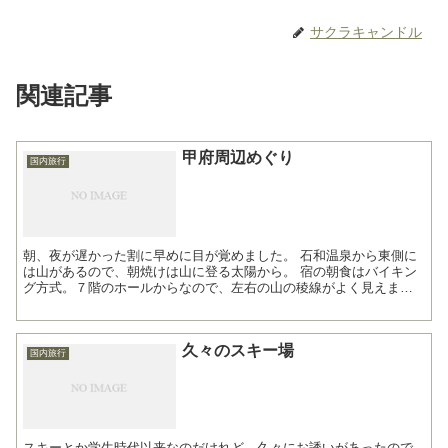
サクラキャンドル
関連記事
甲府周辺めぐり
国内旅行
朝、夜が遅かった割に早めに目が覚めました。 石和温泉から東側に
は山があるので、朝焼けは山に登る太陽から。 宿の朝食はバイキン
グ方式。７階のホールからなので、左右の山の稜線がよく見えま
す。 朝食のメニューは、和食・洋食・中華とバ...
久々のスキー場
国内旅行
スキーとか学生時代以来なのだけれど、久々にお誘いがあったので