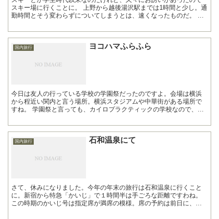
スキー場に行くことに。 上野から越後湯沢駅までは1時間と少し。通
勤時間とそう変わらずについてしまうとは、速くなったものだ。 天
候は雪。東京では降ってなかったけれど、トンネル...
ヨコハマふらふら
国内旅行
今日は友人の行っている学校の学園祭だったのですよ。会場は横浜
から程近い関内と言う場所。横浜スタジアムや中華街がある場所で
すね。 学園祭と言っても、カイロプラクティックの学校なので、姿
勢のチェックやら体験コーナーなどなど、なんだか健康診断を...
石和温泉にて
国内旅行
さて、休みになりました。今年の年末の旅行は石和温泉に行くこと
に。新宿から特急「かいじ」で１時間半は手ごろな距離ですわね。
この時期のかいじ号は指定席が満席の模様。席の予約は前日に、え
きねっと（JR東日本）にて行いました。予約の受け取り...