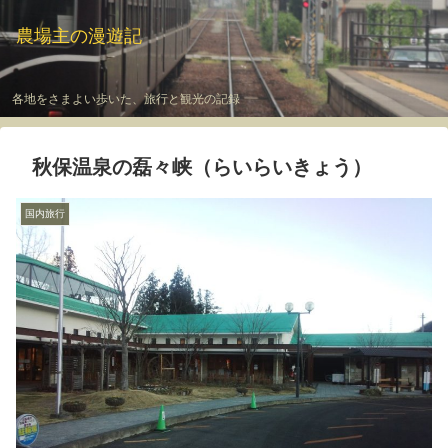
農場主の漫遊記
各地をさまよい歩いた、旅行と観光の記録
秋保温泉の磊々峡（らいらいきょう）
国内旅行