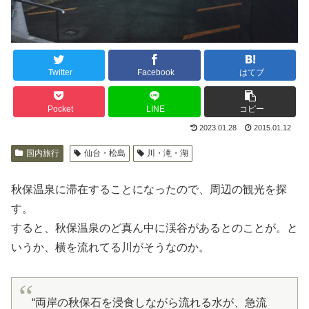
Twitter
Facebook
はてブ
Pocket
LINE
コピー
2023.01.28
2015.01.12
国内旅行
仙台・松島
川・滝・湖
秋保温泉に滞在することになったので、周辺の観光を探
す。
すると、秋保温泉のど真ん中に渓谷があるとのことが。と
いうか、横を流れてる川がそうなのか。
“両岸の秋保石を浸食しながら流れる水が、急流