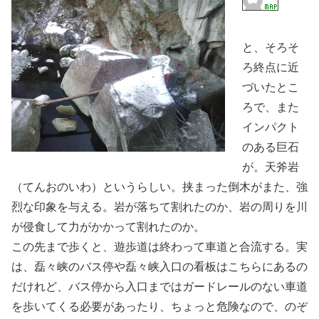
と、そろそ
ろ終点に近
づいたとこ
ろで、また
インパクト
のある巨石
が。天斧岩
（てんおのいわ）というらしい。挟まった倒木がまた、強
烈な印象を与える。岩が落ちて割れたのか、岩の周りを川
が侵食して力がかかって割れたのか。
この先まで歩くと、遊歩道は終わって車道と合流する。実
は、磊々峡のバス停や磊々峡入口の看板はこちらにあるの
だけれど、バス停から入口まではガードレールのない車道
を歩いてくる必要があったり、ちょっと危険なので、のぞ